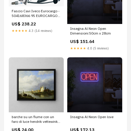
Fascio Cavi Iveco Eurocargo -
504168366 95 EUROCARGO
2008 195 EUROCARGO 2015
US$ 238.22
Insegna Al Neon Open
★★★★★
4.3 (14 reviews)
Dimensioni:50cm x 28cm
US$ 151.64
★★★★★
4.0 (5 reviews)
barche su un fiume con un
Insegna Al Neon Open love
faro di luce hendrik vettewinkel
Reproductions tableaux de
US$ 24.00
US$ 172.13
Venise