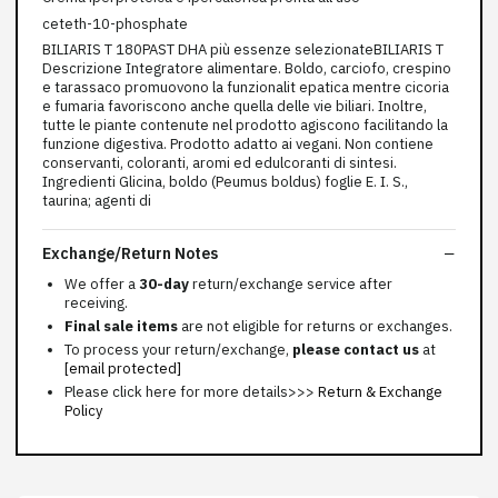
ceteth-10-phosphate
BILIARIS T 180PAST DHA più essenze selezionateBILIARIS T
Descrizione Integratore alimentare. Boldo, carciofo, crespino
e tarassaco promuovono la funzionalit epatica mentre cicoria
e fumaria favoriscono anche quella delle vie biliari. Inoltre,
tutte le piante contenute nel prodotto agiscono facilitando la
funzione digestiva. Prodotto adatto ai vegani. Non contiene
conservanti, coloranti, aromi ed edulcoranti di sintesi.
Ingredienti Glicina, boldo (Peumus boldus) foglie E. I. S.,
taurina; agenti di
Exchange/Return Notes
We offer a
30-day
return/exchange service after
receiving.
Final sale items
are not eligible for returns or exchanges.
To process your return/exchange,
please contact us
at
[email protected]
Please click here for more details>>>
Return & Exchange
Policy