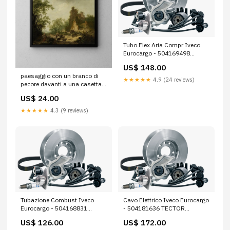
Tubo Flex Aria Compr Iveco
Eurocargo - 504169498
TECTOR REST. T.T.
US$ 148.00
paesaggio con un branco di
★★★★★
4.9 (24 reviews)
pecore davanti a una casetta
di pastore in rovina hendrik
US$ 24.00
meyer Reste Grece
★★★★★
4.3 (9 reviews)
Tubazione Combust Iveco
Cavo Elettrico Iveco Eurocargo
Eurocargo - 504168831
- 504181636 TECTOR
EUROCARGO 60-120-150
RESTYLING
US$ 126.00
US$ 172.00
(1991-->2002)