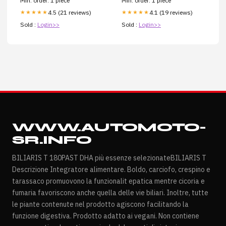
Min. order: 1 piece
Min. order: 1 piece
4.5 (21 reviews)
4.1 (19 reviews)
★★★★★
★★★★★
Sold :
Login>>
Sold :
Login>>
WWW.AUTOMOTO-
SR.INFO
BILIARIS T 180PAST DHA più essenze selezionateBILIARIS T
Descrizione Integratore alimentare. Boldo, carciofo, crespino e
tarassaco promuovono la funzionalit epatica mentre cicoria e
fumaria favoriscono anche quella delle vie biliari. Inoltre, tutte
le piante contenute nel prodotto agiscono facilitando la
funzione digestiva. Prodotto adatto ai vegani. Non contiene