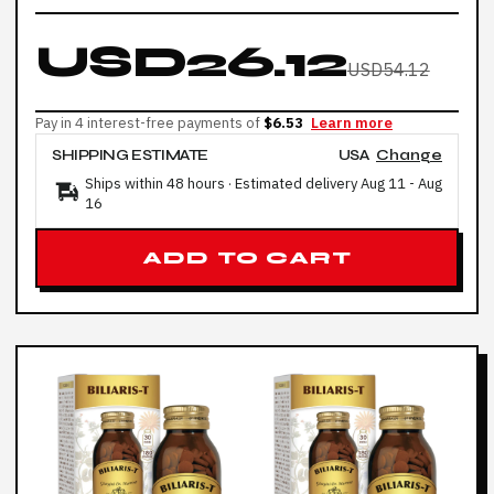
USD26.12
USD54.12
Pay in 4 interest-free payments of
$6.53
Learn more
SHIPPING ESTIMATE
USA
Change
Ships within 48 hours · Estimated delivery
Aug 11
-
Aug
16
ADD TO CART