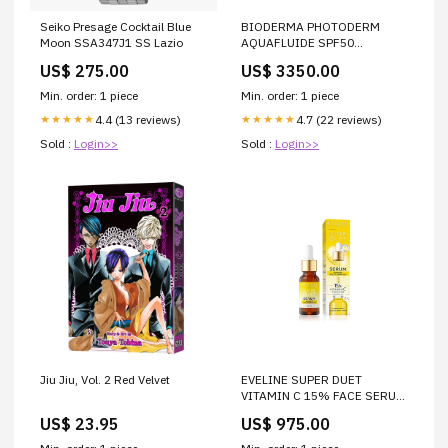
Seiko Presage Cocktail Blue
BIODERMA PHOTODERM
Moon SSA347J1 SS Lazio
AQUAFLUIDE SPF50
INVISIBLE 40ML Braun steam
US$ 275.00
US$ 3350.00
iron
Min. order: 1 piece
Min. order: 1 piece
4.4 (13 reviews)
4.7 (22 reviews)
★★★★★
★★★★★
Sold :
Login>>
Sold :
Login>>
Jiu Jiu, Vol. 2 Red Velvet
EVELINE SUPER DUET
VITAMIN C 15% FACE SERUM
18ML Matte Foundation
US$ 23.95
US$ 975.00
Pakistan