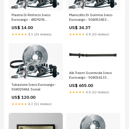
Piastra Di Rinforzo Iveco
Manicotto Di Gomma Iveco
Eurocargo - 4829291
Eurocargo - 504053453
EUROCARGO 60-120-152
E/CARGO 60
US$ 14.00
US$ 34.37
★★★★★
4.1 (26 reviews)
★★★★★
4.8 (20 reviews)
Alb.Trasm.Scorrevole Iveco
Eurocargo - 504016133
senzavideo
Tubazione Iveco Eurocargo -
US$ 655.00
504020461 Social
★★★★★
4.8 (22 reviews)
US$ 120.00
★★★★★
4.3 (11 reviews)