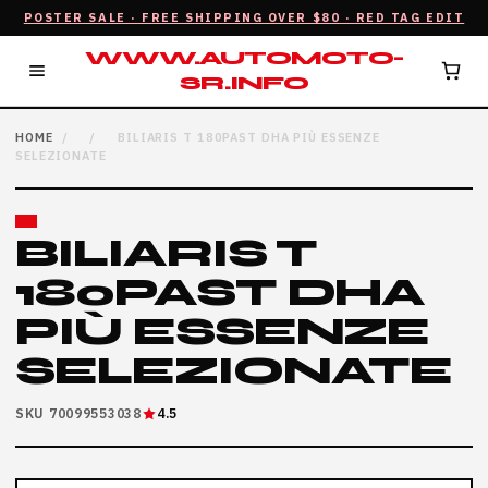
POSTER SALE · FREE SHIPPING OVER $80 · RED TAG EDIT
WWW.AUTOMOTO-
SR.INFO
HOME
/
/
BILIARIS T 180PAST DHA PIÙ ESSENZE
SELEZIONATE
BILIARIS T
180PAST DHA
PIÙ ESSENZE
SELEZIONATE
SKU 70099553038
4.5